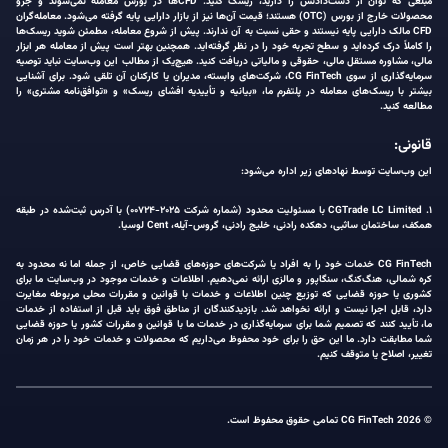
مبلغی که توان از دست‌دادنش را دارید، ریسک کنید. CFDها در بورس معامله نمی‌شوند و جزو
محصولات خارج از بورس (OTC) هستند؛ قیمت آن‌ها نیز از بازار دارایی پایه گرفته می‌شود. معامله‌گران
CFD مالک دارایی پایه نیستند و حقی نسبت به آن ندارند. پیش از شروع معامله، مطمئن شوید ریسک‌ها
را کاملاً درک کرده‌اید و سطح تجربه خود را در نظر گرفته‌اید. همچنین بهتر است پیش از معامله هر ابزار
مالی، مشاوره مستقل مالی، حقوقی و مالیاتی دریافت کنید. هیچ‌یک از مطالب این وب‌سایت نباید توصیه
سرمایه‌گذاری از سوی CG FinTech، شرکت‌های وابسته، مدیران یا کارکنان آن تلقی شود. برای آشنایی
بیشتر با ریسک‌های معامله در پلتفرم ما، «بیانیه و تأییدیه افشای ریسک» و «توافق‌نامه مشتری» را
مطالعه کنید.
قانونی:
این وب‌سایت توسط نهادهای زیر اداره می‌شود:
۱. CGTrade LC Limited با مسئولیت محدود (شماره شرکت ۲۰۲۵-۰۰۷۲۴) با آدرس ثبت‌شده در طبقه
همکف، ساختمان ساثبی، دهکده رادنی، خلیج رادنی، گروس-آیله، Cent لوسیا.
CG FinTech خدمات خود را به افراد یا شرکت‌های حوزه‌های قضایی خاص، از جمله اما نه محدود به
کره شمالی، هنگ‌کنگ، سنگاپور و مالزی ارائه نمی‌دهیم. اطلاعات و خدمات موجود در وب‌سایت ما برای
کشوری یا حوزه قضایی که توزیع چنین اطلاعات و خدمات با قوانین و مقررات محلی مربوطه مغایرت
دارد، قابل اجرا نیست و ارائه نخواهد شد. بازدیدکنندگان از مناطق فوق باید قبل از استفاده از خدمات
ما، تأیید کنند که تصمیم شما برای سرمایه‌گذاری در خدمات ما با قوانین و مقررات کشور یا حوزه قضایی
شما مطابقت دارد. ما این حق را برای خود محفوظ می‌داریم که محصولات و خدمات خود را در هر زمان
تغییر، اصلاح یا متوقف کنیم.
© 2026 CG FinTech تمامی حقوق محفوظ است.