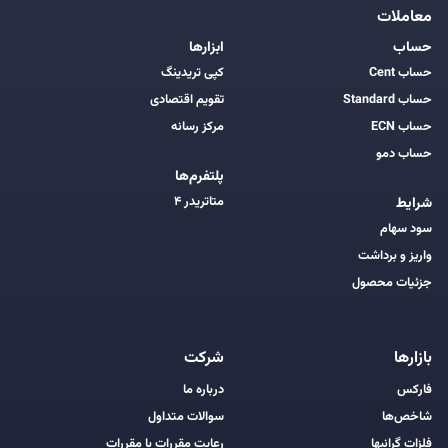
معاملات
حساب
ابزارها
حساب Cent
کپی تریدینگ
حساب Standard
تقویم اقتصادی
حساب ECN
مرکز رسانه
حساب دمو
پلتفرم‌ها
متاتریدر ۴
شرایط
سود سهام
واریز و برداشت
جزئیات محصول
بازارها
شرکت
فارکس
درباره ما
شاخص‌ها
سوالات متداول
فلزات گرانبها
رعایت مقررات با مقررات