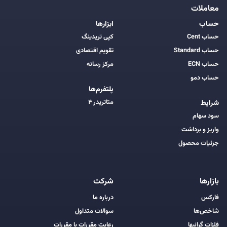
معاملات
حساب
ابزارها
حساب Cent
کپی تریدینگ
حساب Standard
تقویم اقتصادی
حساب ECN
مرکز رسانه
حساب دمو
پلتفرم‌ها
متاتریدر ۴
شرایط
سود سهام
واریز و برداشت
جزئیات محصول
بازارها
شرکت
فارکس
درباره ما
شاخص‌ها
سوالات متداول
فلزات گرانبها
رعایت مقررات با مقررات