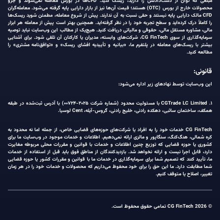
مبلغی که توان از دست‌دادنش را دارید، ریسک کنید. CFDها در بورس معامله نمی‌شوند و جزو
محصولات خارج از بورس (OTC) هستند؛ قیمت آن‌ها نیز از بازار دارایی پایه گرفته می‌شود. معامله‌گران
CFD مالک دارایی پایه نیستند و حقی نسبت به آن ندارند. پیش از شروع معامله، مطمئن شوید ریسک‌ها
را کاملاً درک کرده‌اید و سطح تجربه خود را در نظر گرفته‌اید. همچنین بهتر است پیش از معامله هر ابزار
مالی، مشاوره مستقل مالی، حقوقی و مالیاتی دریافت کنید. هیچ‌یک از مطالب این وب‌سایت نباید توصیه
سرمایه‌گذاری از سوی CG FinTech، شرکت‌های وابسته، مدیران یا کارکنان آن تلقی شود. برای آشنایی
بیشتر با ریسک‌های معامله در پلتفرم ما، «بیانیه و تأییدیه افشای ریسک» و «توافق‌نامه مشتری» را
مطالعه کنید.
قانونی:
این وب‌سایت توسط نهادهای زیر اداره می‌شود:
۱. CGTrade LC Limited با مسئولیت محدود (شماره شرکت ۲۰۲۵-۰۰۷۲۴) با آدرس ثبت‌شده در طبقه
همکف، ساختمان ساثبی، دهکده رادنی، خلیج رادنی، گروس-آیله، Cent لوسیا.
CG FinTech خدمات خود را به افراد یا شرکت‌های حوزه‌های قضایی خاص، از جمله اما نه محدود به
کره شمالی، هنگ‌کنگ، سنگاپور و مالزی ارائه نمی‌دهیم. اطلاعات و خدمات موجود در وب‌سایت ما برای
کشوری یا حوزه قضایی که توزیع چنین اطلاعات و خدمات با قوانین و مقررات محلی مربوطه مغایرت
دارد، قابل اجرا نیست و ارائه نخواهد شد. بازدیدکنندگان از مناطق فوق باید قبل از استفاده از خدمات
ما، تأیید کنند که تصمیم شما برای سرمایه‌گذاری در خدمات ما با قوانین و مقررات کشور یا حوزه قضایی
شما مطابقت دارد. ما این حق را برای خود محفوظ می‌داریم که محصولات و خدمات خود را در هر زمان
تغییر، اصلاح یا متوقف کنیم.
© 2026 CG FinTech تمامی حقوق محفوظ است.