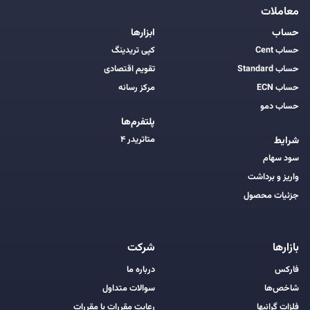
معاملات
حساب
ابزارها
حساب Cent
کپی تریدینگ
حساب Standard
تقویم اقتصادی
حساب ECN
مرکز رسانه
حساب دمو
پلتفرم‌ها
متاتریدر ۴
شرایط
سود سهام
واریز و برداشت
جزئیات محصول
بازارها
شرکت
فارکس
درباره ما
شاخص‌ها
سوالات متداول
فلزات گرانبها
رعایت مقررات با مقررات