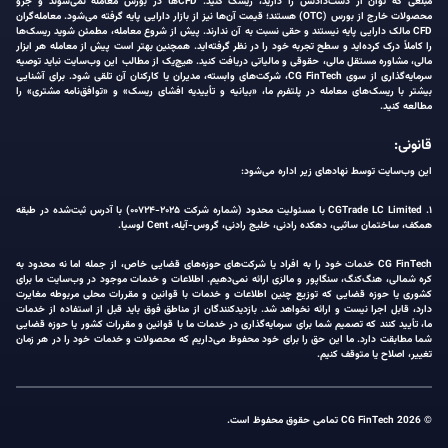
مبلغی که توان از دست‌دادنش را دارید، ریسک کنید. CFDها در بورس معامله نمی‌شوند و جزو
محصولات خارج از بورس (OTC) هستند؛ قیمت آن‌ها نیز از بازار دارایی پایه گرفته می‌شود. معامله‌گران
CFD مالک دارایی پایه نیستند و حقی نسبت به آن ندارند. پیش از شروع معامله، مطمئن شوید ریسک‌ها
را کاملاً درک کرده‌اید و سطح تجربه خود را در نظر گرفته‌اید. همچنین بهتر است پیش از معامله هر ابزار
مالی، مشاوره مستقل مالی، حقوقی و مالیاتی دریافت کنید. هیچ‌یک از مطالب این وب‌سایت نباید توصیه
سرمایه‌گذاری از سوی CG FinTech، شرکت‌های وابسته، مدیران یا کارکنان آن تلقی شود. برای آشنایی
بیشتر با ریسک‌های معامله در پلتفرم ما، «بیانیه و تأییدیه افشای ریسک» و «توافق‌نامه مشتری» را
مطالعه کنید.
قانونی:
این وب‌سایت توسط نهادهای زیر اداره می‌شود:
۱. CGTrade LC Limited با مسئولیت محدود (شماره شرکت ۲۰۲۵-۰۰۷۲۴) با آدرس ثبت‌شده در طبقه
همکف، ساختمان ساثبی، دهکده رادنی، خلیج رادنی، گروس-آیله، Cent لوسیا.
CG FinTech خدمات خود را به افراد یا شرکت‌های حوزه‌های قضایی خاص، از جمله اما نه محدود به
کره شمالی، هنگ‌کنگ، سنگاپور و مالزی ارائه نمی‌دهیم. اطلاعات و خدمات موجود در وب‌سایت ما برای
کشوری یا حوزه قضایی که توزیع چنین اطلاعات و خدمات با قوانین و مقررات محلی مربوطه مغایرت
دارد، قابل اجرا نیست و ارائه نخواهد شد. بازدیدکنندگان از مناطق فوق باید قبل از استفاده از خدمات
ما، تأیید کنند که تصمیم شما برای سرمایه‌گذاری در خدمات ما با قوانین و مقررات کشور یا حوزه قضایی
شما مطابقت دارد. ما این حق را برای خود محفوظ می‌داریم که محصولات و خدمات خود را در هر زمان
تغییر، اصلاح یا متوقف کنیم.
© 2026 CG FinTech تمامی حقوق محفوظ است.