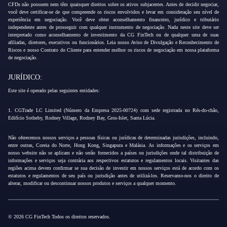
CFDs não possuem nem têm quaisquer direitos sobre os ativos subjacentes. Antes de decidir negociar,
você deve certificar-se de que compreende os riscos envolvidos e levar em consideração seu nível de
experiência em negociação. Você deve obter aconselhamento financeiro, jurídico e tributário
independente antes de prosseguir com qualquer instrumento de negociação. Nada neste site deve ser
interpretado como aconselhamento de investimento da CG FinTech ou de qualquer uma de suas
afiliadas, diretores, executivos ou funcionários. Leia nosso Aviso de Divulgação e Reconhecimento de
Riscos e nosso Contrato do Cliente para entender melhor os riscos de negociação em nossa plataforma
de negociação.
JURÍDICO:
Este site é operado pelas seguintes entidades:
1. CGTrade LC Limited (Número da Empresa 2025-00724) com sede registrada no Rés-do-chão,
Edifício Sotheby, Rodney Village, Rodney Bay, Gros-Islet, Santa Lúcia.
Não oferecemos nossos serviços a pessoas físicas ou jurídicas de determinadas jurisdições, incluindo,
entre outras, Coreia do Norte, Hong Kong, Singapura e Malásia. As informações e os serviços em
nosso website não se aplicam e não serão fornecidos a países ou jurisdições onde tal distribuição de
informações e serviços seja contrária aos respectivos estatutos e regulamentos locais. Visitantes das
regiões acima devem confirmar se sua decisão de investir em nossos serviços está de acordo com os
estatutos e regulamentos de seu país ou jurisdição antes de utilizá-los. Reservamo-nos o direito de
alterar, modificar ou descontinuar nossos produtos e serviços a qualquer momento.
© 2026 CG FinTech Todos os direitos reservados.