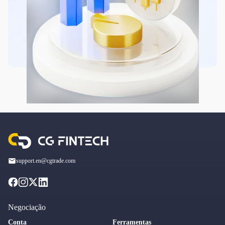
support.en@cgtrade.com
Negociação
Conta
Ferramentas