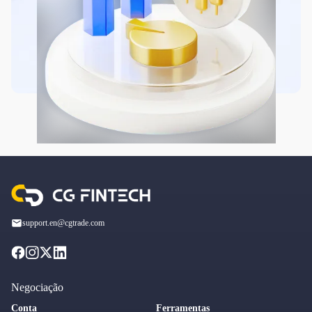
support.en@cgtrade.com
Negociação
Conta
Ferramentas