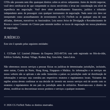
CFDs não possuem nem têm quaisquer direitos sobre os ativos subjacentes. Antes de decidir negociar,
você deve certificar-se de que compreende os riscos envolvidos e levar em consideração seu nível de
experiência em negociação. Você deve obter aconselhamento financeiro, jurídico e tributário
independente antes de prosseguir com qualquer instrumento de negociação. Nada neste site deve ser
interpretado como aconselhamento de investimento da CG FinTech ou de qualquer uma de suas
afiliadas, diretores, executivos ou funcionários. Leia nosso Aviso de Divulgação e Reconhecimento de
Riscos e nosso Contrato do Cliente para entender melhor os riscos de negociação em nossa plataforma
de negociação.
JURÍDICO:
Este site é operado pelas seguintes entidades:
1. CGTrade LC Limited (Número da Empresa 2025-00724) com sede registrada no Rés-do-chão,
Edifício Sotheby, Rodney Village, Rodney Bay, Gros-Islet, Santa Lúcia.
Não oferecemos nossos serviços a pessoas físicas ou jurídicas de determinadas jurisdições, incluindo,
entre outras, Coreia do Norte, Hong Kong, Singapura e Malásia. As informações e os serviços em
nosso website não se aplicam e não serão fornecidos a países ou jurisdições onde tal distribuição de
informações e serviços seja contrária aos respectivos estatutos e regulamentos locais. Visitantes das
regiões acima devem confirmar se sua decisão de investir em nossos serviços está de acordo com os
estatutos e regulamentos de seu país ou jurisdição antes de utilizá-los. Reservamo-nos o direito de
alterar, modificar ou descontinuar nossos produtos e serviços a qualquer momento.
© 2026 CG FinTech Todos os direitos reservados.