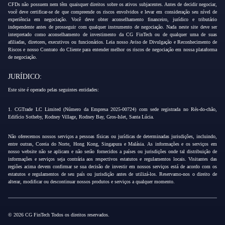
CFDs não possuem nem têm quaisquer direitos sobre os ativos subjacentes. Antes de decidir negociar,
você deve certificar-se de que compreende os riscos envolvidos e levar em consideração seu nível de
experiência em negociação. Você deve obter aconselhamento financeiro, jurídico e tributário
independente antes de prosseguir com qualquer instrumento de negociação. Nada neste site deve ser
interpretado como aconselhamento de investimento da CG FinTech ou de qualquer uma de suas
afiliadas, diretores, executivos ou funcionários. Leia nosso Aviso de Divulgação e Reconhecimento de
Riscos e nosso Contrato do Cliente para entender melhor os riscos de negociação em nossa plataforma
de negociação.
JURÍDICO:
Este site é operado pelas seguintes entidades:
1. CGTrade LC Limited (Número da Empresa 2025-00724) com sede registrada no Rés-do-chão,
Edifício Sotheby, Rodney Village, Rodney Bay, Gros-Islet, Santa Lúcia.
Não oferecemos nossos serviços a pessoas físicas ou jurídicas de determinadas jurisdições, incluindo,
entre outras, Coreia do Norte, Hong Kong, Singapura e Malásia. As informações e os serviços em
nosso website não se aplicam e não serão fornecidos a países ou jurisdições onde tal distribuição de
informações e serviços seja contrária aos respectivos estatutos e regulamentos locais. Visitantes das
regiões acima devem confirmar se sua decisão de investir em nossos serviços está de acordo com os
estatutos e regulamentos de seu país ou jurisdição antes de utilizá-los. Reservamo-nos o direito de
alterar, modificar ou descontinuar nossos produtos e serviços a qualquer momento.
© 2026 CG FinTech Todos os direitos reservados.