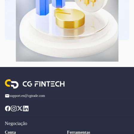
support.en@cgtrade.com
Negociação
Conta
Ferramentas