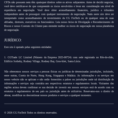
CFDs não possuem nem têm quaisquer direitos sobre os ativos subjacentes. Antes de decidir negociar,
você deve certificar-se de que compreende os riscos envolvidos e levar em consideração seu nível de
experiência em negociação. Você deve obter aconselhamento financeiro, jurídico e tributário
independente antes de prosseguir com qualquer instrumento de negociação. Nada neste site deve ser
interpretado como aconselhamento de investimento da CG FinTech ou de qualquer uma de suas
afiliadas, diretores, executivos ou funcionários. Leia nosso Aviso de Divulgação e Reconhecimento de
Riscos e nosso Contrato do Cliente para entender melhor os riscos de negociação em nossa plataforma
de negociação.
JURÍDICO:
Este site é operado pelas seguintes entidades:
1. CGTrade LC Limited (Número da Empresa 2025-00724) com sede registrada no Rés-do-chão,
Edifício Sotheby, Rodney Village, Rodney Bay, Gros-Islet, Santa Lúcia.
Não oferecemos nossos serviços a pessoas físicas ou jurídicas de determinadas jurisdições, incluindo,
entre outras, Coreia do Norte, Hong Kong, Singapura e Malásia. As informações e os serviços em
nosso website não se aplicam e não serão fornecidos a países ou jurisdições onde tal distribuição de
informações e serviços seja contrária aos respectivos estatutos e regulamentos locais. Visitantes das
regiões acima devem confirmar se sua decisão de investir em nossos serviços está de acordo com os
estatutos e regulamentos de seu país ou jurisdição antes de utilizá-los. Reservamo-nos o direito de
alterar, modificar ou descontinuar nossos produtos e serviços a qualquer momento.
© 2026 CG FinTech Todos os direitos reservados.