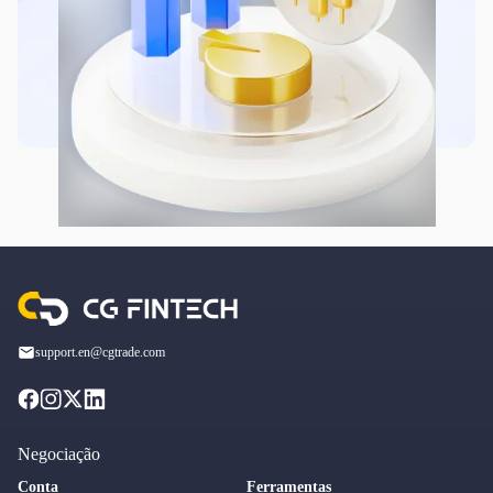
support.en@cgtrade.com
Negociação
Conta
Ferramentas