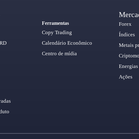
o
Merca
Ferramentas
Forex
Copy Trading
Índices
ARD
Calendário Econômico
Metais p
Centro de mídia
Criptom
Energias
Ações
radas
duto