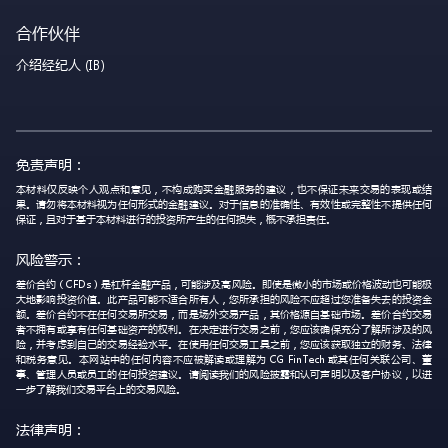
合作伙伴
介绍经纪人 (IB)
免责声明：
本材料仅反映个人观点和意见，不构成购买金融服务的建议，也不保证未来交易的表现或结
果。请勿将本材料视为任何形式的金融建议。对于信息的准确性、有效性或完整性不提供任何
保证，且对于基于本材料进行的投资所产生的任何损失，概不承担责任。
风险警示：
差价合约（CFDs）是杠杆金融产品，可能涉及高风险。即使是微小的市场或价格波动也可能极
大地影响投资价值。此产品可能不适合所有人，您所承担的风险不应超过您准备失去的投资金
额。差价合约不在任何交易所交易，而是场外交易产品，其价格源自基础市场。差价合约交易
者不拥有或享有任何基础资产的权利。在决定进行交易之前，您应该确保充分了解所涉及的风
险，并考虑到自己的交易经验水平。在使用任何交易工具之前，您应该获取独立的财务、法律
和税务意见。本网站中的任何内容不应被解读或理解为 CG FinTech 或其任何关联公司、董
事、管理人员或员工的任何投资建议。请阅读我们的风险披露和认可声明以及客户协议，以进
一步了解我们交易平台上的交易风险。
法律声明：