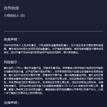
合作伙伴
介绍经纪人 (IB)
免责声明：
本材料仅反映个人观点和意见，不构成购买金融服务的建议，也不保证未来交易的表现或结
果。请勿将本材料视为任何形式的金融建议。对于信息的准确性、有效性或完整性不提供任何
保证，且对于基于本材料进行的投资所产生的任何损失，概不承担责任。
风险警示：
差价合约（CFDs）是杠杆金融产品，可能涉及高风险。即使是微小的市场或价格波动也可能极
大地影响投资价值。此产品可能不适合所有人，您所承担的风险不应超过您准备失去的投资金
额。差价合约不在任何交易所交易，而是场外交易产品，其价格源自基础市场。差价合约交易
者不拥有或享有任何基础资产的权利。在决定进行交易之前，您应该确保充分了解所涉及的风
险，并考虑到自己的交易经验水平。在使用任何交易工具之前，您应该获取独立的财务、法律
和税务意见。本网站中的任何内容不应被解读或理解为 CG FinTech 或其任何关联公司、董
事、管理人员或员工的任何投资建议。请阅读我们的风险披露和认可声明以及客户协议，以进
一步了解我们交易平台上的交易风险。
法律声明：