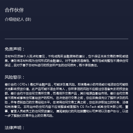
合作伙伴
介绍经纪人 (IB)
免责声明：
本材料仅反映个人观点和意见，不构成购买金融服务的建议，也不保证未来交易的表现或结
果。请勿将本材料视为任何形式的金融建议。对于信息的准确性、有效性或完整性不提供任何
保证，且对于基于本材料进行的投资所产生的任何损失，概不承担责任。
风险警示：
差价合约（CFDs）是杠杆金融产品，可能涉及高风险。即使是微小的市场或价格波动也可能极
大地影响投资价值。此产品可能不适合所有人，您所承担的风险不应超过您准备失去的投资金
额。差价合约不在任何交易所交易，而是场外交易产品，其价格源自基础市场。差价合约交易
者不拥有或享有任何基础资产的权利。在决定进行交易之前，您应该确保充分了解所涉及的风
险，并考虑到自己的交易经验水平。在使用任何交易工具之前，您应该获取独立的财务、法律
和税务意见。本网站中的任何内容不应被解读或理解为 CG FinTech 或其任何关联公司、董
事、管理人员或员工的任何投资建议。请阅读我们的风险披露和认可声明以及客户协议，以进
一步了解我们交易平台上的交易风险。
法律声明：