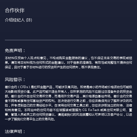
合作伙伴
介绍经纪人 (IB)
免责声明：
本材料仅反映个人观点和意见，不构成购买金融服务的建议，也不保证未来交易的表现或结
果。请勿将本材料视为任何形式的金融建议。对于信息的准确性、有效性或完整性不提供任何
保证，且对于基于本材料进行的投资所产生的任何损失，概不承担责任。
风险警示：
差价合约（CFDs）是杠杆金融产品，可能涉及高风险。即使是微小的市场或价格波动也可能极
大地影响投资价值。此产品可能不适合所有人，您所承担的风险不应超过您准备失去的投资金
额。差价合约不在任何交易所交易，而是场外交易产品，其价格源自基础市场。差价合约交易
者不拥有或享有任何基础资产的权利。在决定进行交易之前，您应该确保充分了解所涉及的风
险，并考虑到自己的交易经验水平。在使用任何交易工具之前，您应该获取独立的财务、法律
和税务意见。本网站中的任何内容不应被解读或理解为 CG FinTech 或其任何关联公司、董
事、管理人员或员工的任何投资建议。请阅读我们的风险披露和认可声明以及客户协议，以进
一步了解我们交易平台上的交易风险。
法律声明：