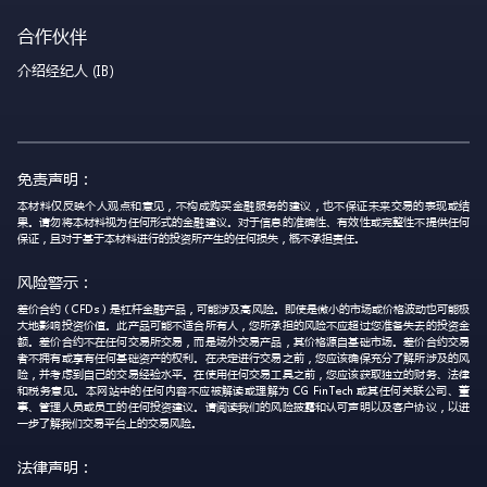
合作伙伴
介绍经纪人 (IB)
免责声明：
本材料仅反映个人观点和意见，不构成购买金融服务的建议，也不保证未来交易的表现或结
果。请勿将本材料视为任何形式的金融建议。对于信息的准确性、有效性或完整性不提供任何
保证，且对于基于本材料进行的投资所产生的任何损失，概不承担责任。
风险警示：
差价合约（CFDs）是杠杆金融产品，可能涉及高风险。即使是微小的市场或价格波动也可能极
大地影响投资价值。此产品可能不适合所有人，您所承担的风险不应超过您准备失去的投资金
额。差价合约不在任何交易所交易，而是场外交易产品，其价格源自基础市场。差价合约交易
者不拥有或享有任何基础资产的权利。在决定进行交易之前，您应该确保充分了解所涉及的风
险，并考虑到自己的交易经验水平。在使用任何交易工具之前，您应该获取独立的财务、法律
和税务意见。本网站中的任何内容不应被解读或理解为 CG FinTech 或其任何关联公司、董
事、管理人员或员工的任何投资建议。请阅读我们的风险披露和认可声明以及客户协议，以进
一步了解我们交易平台上的交易风险。
法律声明：