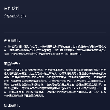
合作伙伴
介紹經紀人 (IB)
免責聲明：
本材料僅反映個人觀點和意見，不構成購買金融服務的建議，也不保證未來交易的表現或結
果。 請勿將本材料視為任何形式的金融建議。 對於資訊的準確性、有效性或完整性不提供任何
保證，且對於基於本材料進行的投資所產生的任何損失，概不承擔責任。
風險警示：
差價合約（CFDs）是槓桿金融產品，可能涉及高風險。 即使是微小的市場或價格波動也可能
極大地影響投資價值。 此產品可能不適合所有人，您所承擔的風險不應超過您準備失去的投資
金額。 差價合約不在任何交易所交易，而是場外交易產品，其價格源自基礎市場。 差價合約交
易者不擁有或享有任何基礎資產的權利。 在決定進行交易之前，您應該確保充分瞭解所涉及的
風險，並考慮到自己的交易經驗水準。 在使用任何交易工具之前，您應該獲取獨立的財務、法
律和稅務意見。 本網站中的任何內容不應被解讀或理解為 CG FinTech 或其任何關聯公司、董
事、管理人員或員工的任何投資建議。 請閱讀我們的風險披露和認可聲明以及客戶協定，以進
一步瞭解我們交易平臺上的交易風險。
法律聲明：