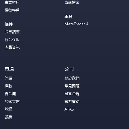
專業帳戶
資訊博客
模擬帳戶
平台
MetaTrader 4
條件
股息調整
資金存取
產品資訊
市場
公司
外匯
關於我們
指數
常見問題
貴金屬
監管合規
加密貨幣
官方贊助
能源
ATAS
股票