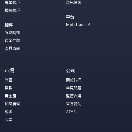
專業帳戶
資訊博客
模擬帳戶
平台
MetaTrader 4
條件
股息調整
資金存取
產品資訊
市場
公司
外匯
關於我們
指數
常見問題
貴金屬
監管合規
加密貨幣
官方贊助
能源
ATAS
股票