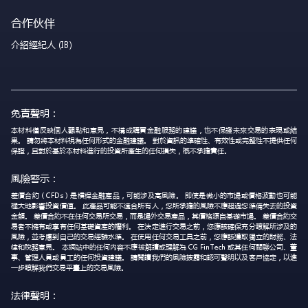
合作伙伴
介紹經紀人 (IB)
免責聲明：
本材料僅反映個人觀點和意見，不構成購買金融服務的建議，也不保證未來交易的表現或結
果。 請勿將本材料視為任何形式的金融建議。 對於資訊的準確性、有效性或完整性不提供任何
保證，且對於基於本材料進行的投資所產生的任何損失，概不承擔責任。
風險警示：
差價合約（CFDs）是槓桿金融產品，可能涉及高風險。 即使是微小的市場或價格波動也可能
極大地影響投資價值。 此產品可能不適合所有人，您所承擔的風險不應超過您準備失去的投資
金額。 差價合約不在任何交易所交易，而是場外交易產品，其價格源自基礎市場。 差價合約交
易者不擁有或享有任何基礎資產的權利。 在決定進行交易之前，您應該確保充分瞭解所涉及的
風險，並考慮到自己的交易經驗水準。 在使用任何交易工具之前，您應該獲取獨立的財務、法
律和稅務意見。 本網站中的任何內容不應被解讀或理解為 CG FinTech 或其任何關聯公司、董
事、管理人員或員工的任何投資建議。 請閱讀我們的風險披露和認可聲明以及客戶協定，以進
一步瞭解我們交易平臺上的交易風險。
法律聲明：