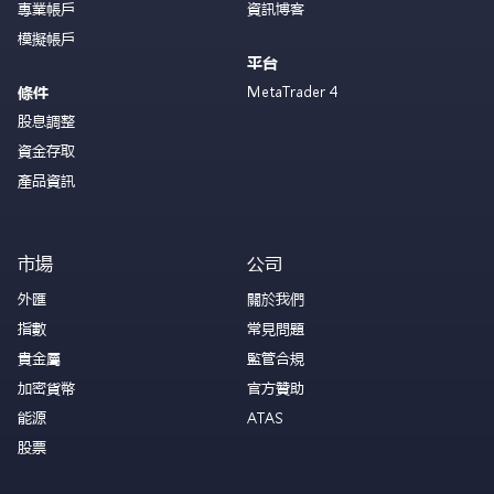
專業帳戶
資訊博客
模擬帳戶
平台
MetaTrader 4
條件
股息調整
資金存取
產品資訊
市場
公司
外匯
關於我們
指數
常見問題
貴金屬
監管合規
加密貨幣
官方贊助
能源
ATAS
股票