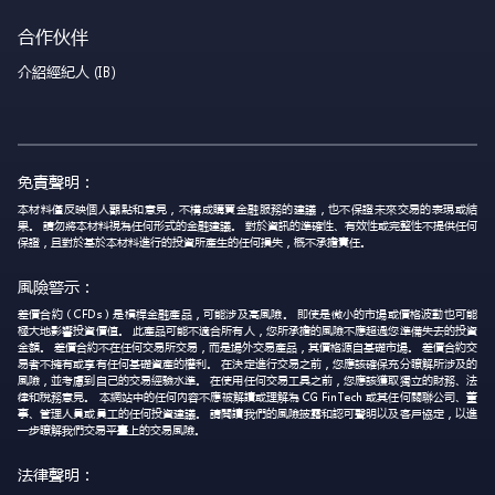
合作伙伴
介紹經紀人 (IB)
免責聲明：
本材料僅反映個人觀點和意見，不構成購買金融服務的建議，也不保證未來交易的表現或結
果。 請勿將本材料視為任何形式的金融建議。 對於資訊的準確性、有效性或完整性不提供任何
保證，且對於基於本材料進行的投資所產生的任何損失，概不承擔責任。
風險警示：
差價合約（CFDs）是槓桿金融產品，可能涉及高風險。 即使是微小的市場或價格波動也可能
極大地影響投資價值。 此產品可能不適合所有人，您所承擔的風險不應超過您準備失去的投資
金額。 差價合約不在任何交易所交易，而是場外交易產品，其價格源自基礎市場。 差價合約交
易者不擁有或享有任何基礎資產的權利。 在決定進行交易之前，您應該確保充分瞭解所涉及的
風險，並考慮到自己的交易經驗水準。 在使用任何交易工具之前，您應該獲取獨立的財務、法
律和稅務意見。 本網站中的任何內容不應被解讀或理解為 CG FinTech 或其任何關聯公司、董
事、管理人員或員工的任何投資建議。 請閱讀我們的風險披露和認可聲明以及客戶協定，以進
一步瞭解我們交易平臺上的交易風險。
法律聲明：