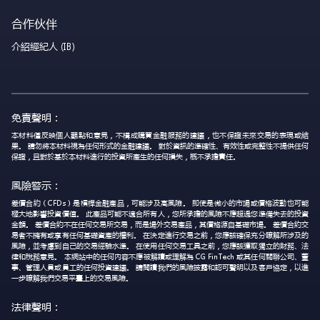
合作伙伴
介紹經紀人 (IB)
免責聲明：
本材料僅反映個人觀點和意見，不構成購買金融服務的建議，也不保證未來交易的表現或結
果。 請勿將本材料視為任何形式的金融建議。 對於資訊的準確性、有效性或完整性不提供任何
保證，且對於基於本材料進行的投資所產生的任何損失，概不承擔責任。
風險警示：
差價合約（CFDs）是槓桿金融產品，可能涉及高風險。 即使是微小的市場或價格波動也可能
極大地影響投資價值。 此產品可能不適合所有人，您所承擔的風險不應超過您準備失去的投資
金額。 差價合約不在任何交易所交易，而是場外交易產品，其價格源自基礎市場。 差價合約交
易者不擁有或享有任何基礎資產的權利。 在決定進行交易之前，您應該確保充分瞭解所涉及的
風險，並考慮到自己的交易經驗水準。 在使用任何交易工具之前，您應該獲取獨立的財務、法
律和稅務意見。 本網站中的任何內容不應被解讀或理解為 CG FinTech 或其任何關聯公司、董
事、管理人員或員工的任何投資建議。 請閱讀我們的風險披露和認可聲明以及客戶協定，以進
一步瞭解我們交易平臺上的交易風險。
法律聲明：