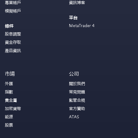
專業帳戶
資訊博客
模擬帳戶
平台
MetaTrader 4
條件
股息調整
資金存取
產品資訊
市場
公司
外匯
關於我們
指數
常見問題
貴金屬
監管合規
加密貨幣
官方贊助
能源
ATAS
股票