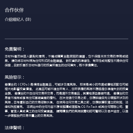
合作伙伴
介紹經紀人 (IB)
免責聲明：
本材料僅反映個人觀點和意見，不構成購買金融服務的建議，也不保證未來交易的表現或結
果。 請勿將本材料視為任何形式的金融建議。 對於資訊的準確性、有效性或完整性不提供任何
保證，且對於基於本材料進行的投資所產生的任何損失，概不承擔責任。
風險警示：
差價合約（CFDs）是槓桿金融產品，可能涉及高風險。 即使是微小的市場或價格波動也可能
極大地影響投資價值。 此產品可能不適合所有人，您所承擔的風險不應超過您準備失去的投資
金額。 差價合約不在任何交易所交易，而是場外交易產品，其價格源自基礎市場。 差價合約交
易者不擁有或享有任何基礎資產的權利。 在決定進行交易之前，您應該確保充分瞭解所涉及的
風險，並考慮到自己的交易經驗水準。 在使用任何交易工具之前，您應該獲取獨立的財務、法
律和稅務意見。 本網站中的任何內容不應被解讀或理解為 CG FinTech 或其任何關聯公司、董
事、管理人員或員工的任何投資建議。 請閱讀我們的風險披露和認可聲明以及客戶協定，以進
一步瞭解我們交易平臺上的交易風險。
法律聲明：