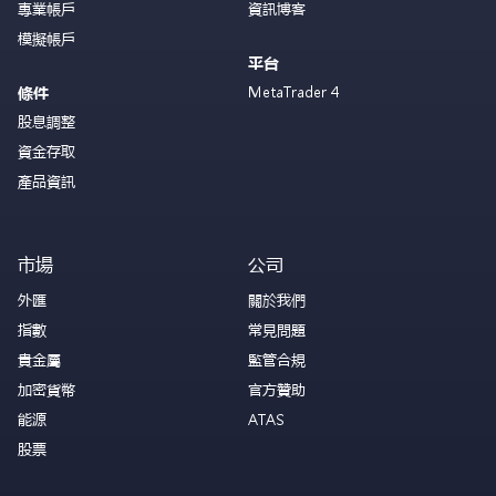
專業帳戶
資訊博客
模擬帳戶
平台
MetaTrader 4
條件
股息調整
資金存取
產品資訊
市場
公司
外匯
關於我們
指數
常見問題
貴金屬
監管合規
加密貨幣
官方贊助
能源
ATAS
股票