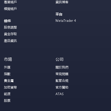
專業帳戶
資訊博客
模擬帳戶
平台
MetaTrader 4
條件
股息調整
資金存取
產品資訊
市場
公司
外匯
關於我們
指數
常見問題
貴金屬
監管合規
加密貨幣
官方贊助
能源
ATAS
股票