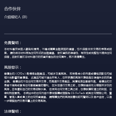
合作伙伴
介紹經紀人 (IB)
免責聲明：
本材料僅反映個人觀點和意見，不構成購買金融服務的建議，也不保證未來交易的表現或結
果。 請勿將本材料視為任何形式的金融建議。 對於資訊的準確性、有效性或完整性不提供任何
保證，且對於基於本材料進行的投資所產生的任何損失，概不承擔責任。
風險警示：
差價合約（CFDs）是槓桿金融產品，可能涉及高風險。 即使是微小的市場或價格波動也可能
極大地影響投資價值。 此產品可能不適合所有人，您所承擔的風險不應超過您準備失去的投資
金額。 差價合約不在任何交易所交易，而是場外交易產品，其價格源自基礎市場。 差價合約交
易者不擁有或享有任何基礎資產的權利。 在決定進行交易之前，您應該確保充分瞭解所涉及的
風險，並考慮到自己的交易經驗水準。 在使用任何交易工具之前，您應該獲取獨立的財務、法
律和稅務意見。 本網站中的任何內容不應被解讀或理解為 CG FinTech 或其任何關聯公司、董
事、管理人員或員工的任何投資建議。 請閱讀我們的風險披露和認可聲明以及客戶協定，以進
一步瞭解我們交易平臺上的交易風險。
法律聲明：