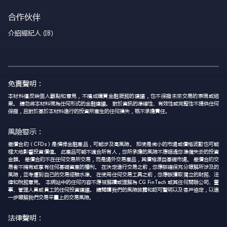
合作伙伴
介紹經紀人 (IB)
免責聲明：
本材料僅反映個人觀點和意見，不構成購買金融服務的建議，也不保證未來交易的表現或結
果。 請勿將本材料視為任何形式的金融建議。 對於資訊的準確性、有效性或完整性不提供任何
保證，且對於基於本材料進行的投資所產生的任何損失，概不承擔責任。
風險警示：
差價合約（CFDs）是槓桿金融產品，可能涉及高風險。 即使是微小的市場或價格波動也可能
極大地影響投資價值。 此產品可能不適合所有人，您所承擔的風險不應超過您準備失去的投資
金額。 差價合約不在任何交易所交易，而是場外交易產品，其價格源自基礎市場。 差價合約交
易者不擁有或享有任何基礎資產的權利。 在決定進行交易之前，您應該確保充分瞭解所涉及的
風險，並考慮到自己的交易經驗水準。 在使用任何交易工具之前，您應該獲取獨立的財務、法
律和稅務意見。 本網站中的任何內容不應被解讀或理解為 CG FinTech 或其任何關聯公司、董
事、管理人員或員工的任何投資建議。 請閱讀我們的風險披露和認可聲明以及客戶協定，以進
一步瞭解我們交易平臺上的交易風險。
法律聲明：