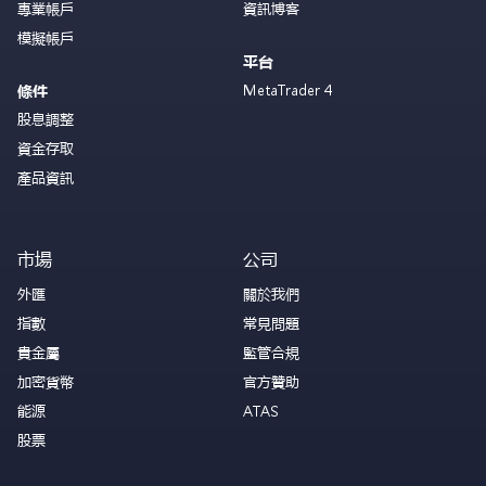
專業帳戶
資訊博客
模擬帳戶
平台
MetaTrader 4
條件
股息調整
資金存取
產品資訊
市場
公司
外匯
關於我們
指數
常見問題
貴金屬
監管合規
加密貨幣
官方贊助
能源
ATAS
股票