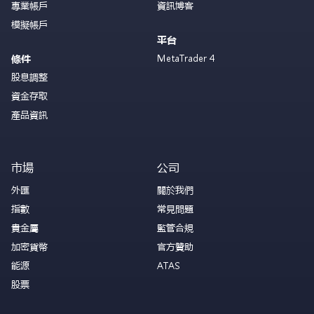
專業帳戶
資訊博客
模擬帳戶
平台
MetaTrader 4
條件
股息調整
資金存取
產品資訊
市場
公司
外匯
關於我們
指數
常見問題
貴金屬
監管合規
加密貨幣
官方贊助
能源
ATAS
股票