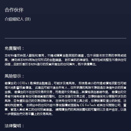
合作伙伴
介紹經紀人 (IB)
免責聲明：
本材料僅反映個人觀點和意見，不構成購買金融服務的建議，也不保證未來交易的表現或結
果。 請勿將本材料視為任何形式的金融建議。 對於資訊的準確性、有效性或完整性不提供任何
保證，且對於基於本材料進行的投資所產生的任何損失，概不承擔責任。
風險警示：
差價合約（CFDs）是槓桿金融產品，可能涉及高風險。 即使是微小的市場或價格波動也可能
極大地影響投資價值。 此產品可能不適合所有人，您所承擔的風險不應超過您準備失去的投資
金額。 差價合約不在任何交易所交易，而是場外交易產品，其價格源自基礎市場。 差價合約交
易者不擁有或享有任何基礎資產的權利。 在決定進行交易之前，您應該確保充分瞭解所涉及的
風險，並考慮到自己的交易經驗水準。 在使用任何交易工具之前，您應該獲取獨立的財務、法
律和稅務意見。 本網站中的任何內容不應被解讀或理解為 CG FinTech 或其任何關聯公司、董
事、管理人員或員工的任何投資建議。 請閱讀我們的風險披露和認可聲明以及客戶協定，以進
一步瞭解我們交易平臺上的交易風險。
法律聲明：