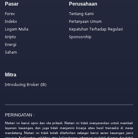
Pasar
Perusahaan
Forex
Tentang Kami
Indeks
Pertanyaan Umum
Logam Mulia
Kepatuhan Terhadap Regulasi
Kripto
Sponsorship
Energi
Saham
Mitra
Introducing Broker (IB)
PERINGATAN :
Materi ini berisi opini dan ide pribadi. Materi ini tidak menyarankan untuk membeli
layanan keuangan, dan juga tidak menjamin kinerja atau hasil transaksi di masa
mendatang. Materi ini tidak boleh ditafsirkan sebagai berisi saran keuangan jenis
apa pun. Keakuratan, validitas, atau kelengkapan informasi ini tidak dijamin dan tidak