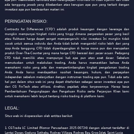
ada tanggung jawab yang dibebankan atas kerugian apa pun yang terkait dengan
investasi apa pun berdasarkan materi ini.
PERINGATAN RISIKO:
Contracts for Differences ('CFD') adalah produk keuangan dengan leverage dan
mungkin mempunyai tingkat risiko yang tinggi dimana pergerakan pasar yang kecil
atau fluktuasi harga dapat sangat mempengaruhi nilai investasi. Ini mungkin tidak
cocok untuk semua individu dan Anda tidak boleh mengambil risiko lebih dari yang
siap Anda tanggung. CFD tidak diperdagangkan di bursa mana pun dan merupakan
produk Over-The-Counter yang mana harga CFD berasal dari pasar acuan. Pedagang
CFD tidak memiliki atau mempunyai hak apa pun atas aset dasar. Sebelum
memutuskan untuk melakukan trading, Anda harus memastikan bahwa Anda
memahami risiko yang ada dan mempertimbangkan tingkat pengalaman trading
Anda. Anda harus mendapatkan nasihat keuangan, hukum, dan perpajakan
independen sebelum melanjutkan dengan instrumen trading apa pun. Tidak ada satu
hal pun dalam situs web ini yang dapat ditafsirkan sebagai saran investasi apa pun
dari CG FinTech atau afiliasi, direktur, pejabat, atau karyawannya. Harap baca
Pemberitahuan Pengungkapan dan Pengakuan Risiko serta Perjanjian Klien kami
untuk memahami lebih lanjut tentang risiko trading di platform kami.
LEGAL:
Situs web ini dioperasikan oleh entitas berikut:
1. CGTrade LC Limited (Nomor Perusahaan 2025-00724) dengan alamat terdaftar di
Lantai Dasar, Gedung Sotheby, Rodney Village, Rodney Bay, Gros-Islet, Saint Lucia.