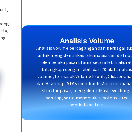
art,
yang
yata,
ang
Analisis Volume
Analisis volume perdagangan dari berbagai su
untuk mengidentifikasi akumulasi dan distrib
oleh pelaku pasar utama secara lebih akurat
Dilengkapi dengan lebih dari 70 alat analisi
volume, termasuk Volume Profile, Cluster Cha
dan Heatmap, ATAS membantu Anda memaha
struktur pasar, mengidentifikasi level harga
penting, serta menemukan potensi area
pembalikan tren.