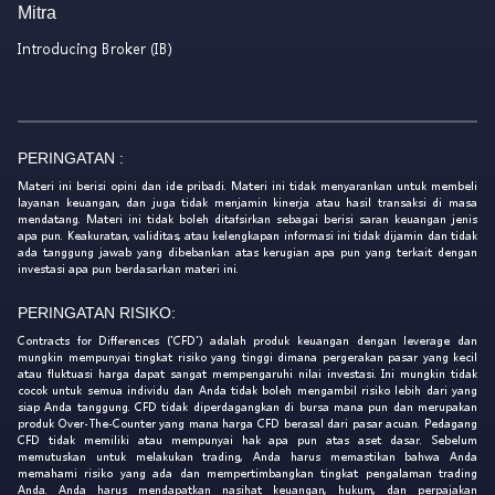
Mitra
Introducing Broker (IB)
PERINGATAN :
Materi ini berisi opini dan ide pribadi. Materi ini tidak menyarankan untuk membeli
layanan keuangan, dan juga tidak menjamin kinerja atau hasil transaksi di masa
mendatang. Materi ini tidak boleh ditafsirkan sebagai berisi saran keuangan jenis
apa pun. Keakuratan, validitas, atau kelengkapan informasi ini tidak dijamin dan tidak
ada tanggung jawab yang dibebankan atas kerugian apa pun yang terkait dengan
investasi apa pun berdasarkan materi ini.
PERINGATAN RISIKO:
Contracts for Differences ('CFD') adalah produk keuangan dengan leverage dan
mungkin mempunyai tingkat risiko yang tinggi dimana pergerakan pasar yang kecil
atau fluktuasi harga dapat sangat mempengaruhi nilai investasi. Ini mungkin tidak
cocok untuk semua individu dan Anda tidak boleh mengambil risiko lebih dari yang
siap Anda tanggung. CFD tidak diperdagangkan di bursa mana pun dan merupakan
produk Over-The-Counter yang mana harga CFD berasal dari pasar acuan. Pedagang
CFD tidak memiliki atau mempunyai hak apa pun atas aset dasar. Sebelum
memutuskan untuk melakukan trading, Anda harus memastikan bahwa Anda
memahami risiko yang ada dan mempertimbangkan tingkat pengalaman trading
Anda. Anda harus mendapatkan nasihat keuangan, hukum, dan perpajakan