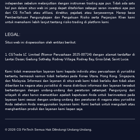
independen sebelum melanjutkan dengan instrumen trading apa pun. Tidak ada satu
hal pun dalam situs web ini yang dapat ditafsirkan sebagai saran investasi apa pun
dari CG FinTech atau afiliasi, direktur, pejabat, atau karyawannya. Harap baca
Pemberitahuan Pengungkapan dan Pengakuan Risiko serta Perjanjian Klien kami
untuk memahami lebih lanjut tentang risiko trading di platform kami.
LEGAL:
Situs web ini dioperasikan oleh entitas berikut:
1. CGTrade LC Limited (Nomor Perusahaan 2025-00724) dengan alamat terdaftar di
Lantai Dasar, Gedung Sotheby, Rodney Village, Rodney Bay, Gros-Islet, Saint Lucia.
Kami tidak menawarkan layanan kami kepada individu atau perusahaan di yurisdiksi
tertentu, termasuk namun tidak terbatas pada Korea Utara, Hong Kong, Singapura,
dan Malaysia. Informasi dan layanan di situs web kami tidak berlaku dan tidak akan
diberikan ke negara atau yurisdiksi di mana distribusi informasi dan layanan tersebut
bertentangan dengan undang-undang dan peraturan setempat. Pengunjung dari
wilayah di atas harus memastikan apakah keputusan Anda untuk berinvestasi pada
layanan kami sesuai dengan undang-undang dan peraturan di negara atau yurisdiksi
Anda sebelum Anda menggunakan layanan kami. Kami berhak untuk mengubah atau
menghentikan produk dan layanan kami kapan saja.
© 2026 CG FinTech Semua Hak Dilindungi Undang-Undang.