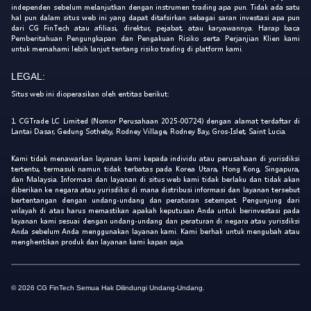
independen sebelum melanjutkan dengan instrumen trading apa pun. Tidak ada satu
hal pun dalam situs web ini yang dapat ditafsirkan sebagai saran investasi apa pun
dari CG FinTech atau afiliasi, direktur, pejabat, atau karyawannya. Harap baca
Pemberitahuan Pengungkapan dan Pengakuan Risiko serta Perjanjian Klien kami
untuk memahami lebih lanjut tentang risiko trading di platform kami.
LEGAL:
Situs web ini dioperasikan oleh entitas berikut:
1. CGTrade LC Limited (Nomor Perusahaan 2025-00724) dengan alamat terdaftar di
Lantai Dasar, Gedung Sotheby, Rodney Village, Rodney Bay, Gros-Islet, Saint Lucia.
Kami tidak menawarkan layanan kami kepada individu atau perusahaan di yurisdiksi
tertentu, termasuk namun tidak terbatas pada Korea Utara, Hong Kong, Singapura,
dan Malaysia. Informasi dan layanan di situs web kami tidak berlaku dan tidak akan
diberikan ke negara atau yurisdiksi di mana distribusi informasi dan layanan tersebut
bertentangan dengan undang-undang dan peraturan setempat. Pengunjung dari
wilayah di atas harus memastikan apakah keputusan Anda untuk berinvestasi pada
layanan kami sesuai dengan undang-undang dan peraturan di negara atau yurisdiksi
Anda sebelum Anda menggunakan layanan kami. Kami berhak untuk mengubah atau
menghentikan produk dan layanan kami kapan saja.
© 2026 CG FinTech Semua Hak Dilindungi Undang-Undang.