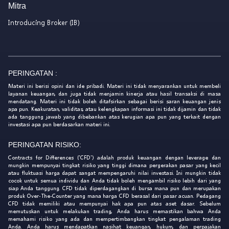
Mitra
Introducing Broker (IB)
PERINGATAN :
Materi ini berisi opini dan ide pribadi. Materi ini tidak menyarankan untuk membeli
layanan keuangan, dan juga tidak menjamin kinerja atau hasil transaksi di masa
mendatang. Materi ini tidak boleh ditafsirkan sebagai berisi saran keuangan jenis
apa pun. Keakuratan, validitas, atau kelengkapan informasi ini tidak dijamin dan tidak
ada tanggung jawab yang dibebankan atas kerugian apa pun yang terkait dengan
investasi apa pun berdasarkan materi ini.
PERINGATAN RISIKO:
Contracts for Differences ('CFD') adalah produk keuangan dengan leverage dan
mungkin mempunyai tingkat risiko yang tinggi dimana pergerakan pasar yang kecil
atau fluktuasi harga dapat sangat mempengaruhi nilai investasi. Ini mungkin tidak
cocok untuk semua individu dan Anda tidak boleh mengambil risiko lebih dari yang
siap Anda tanggung. CFD tidak diperdagangkan di bursa mana pun dan merupakan
produk Over-The-Counter yang mana harga CFD berasal dari pasar acuan. Pedagang
CFD tidak memiliki atau mempunyai hak apa pun atas aset dasar. Sebelum
memutuskan untuk melakukan trading, Anda harus memastikan bahwa Anda
memahami risiko yang ada dan mempertimbangkan tingkat pengalaman trading
Anda. Anda harus mendapatkan nasihat keuangan, hukum, dan perpajakan