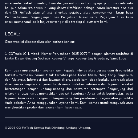
independen sebelum melanjutkan dengan instrumen trading apa pun. Tidak ada satu
hal pun dalam situs web ini yang dapat ditafsirkan sebagai saran investasi apa pun
dari CG FinTech atau afiliasi, direktur, pejabat, atau karyawannya. Harap baca
Pemberitahuan Pengungkapan dan Pengakuan Risiko serta Perjanjian Klien kami
untuk memahami lebih lanjut tentang risiko trading di platform kami.
LEGAL:
Situs web ini dioperasikan oleh entitas berikut:
1. CGTrade LC Limited (Nomor Perusahaan 2025-00724) dengan alamat terdaftar di
Lantai Dasar, Gedung Sotheby, Rodney Village, Rodney Bay, Gros-Islet, Saint Lucia.
Kami tidak menawarkan layanan kami kepada individu atau perusahaan di yurisdiksi
tertentu, termasuk namun tidak terbatas pada Korea Utara, Hong Kong, Singapura,
dan Malaysia. Informasi dan layanan di situs web kami tidak berlaku dan tidak akan
diberikan ke negara atau yurisdiksi di mana distribusi informasi dan layanan tersebut
bertentangan dengan undang-undang dan peraturan setempat. Pengunjung dari
wilayah di atas harus memastikan apakah keputusan Anda untuk berinvestasi pada
layanan kami sesuai dengan undang-undang dan peraturan di negara atau yurisdiksi
Anda sebelum Anda menggunakan layanan kami. Kami berhak untuk mengubah atau
menghentikan produk dan layanan kami kapan saja.
© 2026 CG FinTech Semua Hak Dilindungi Undang-Undang.