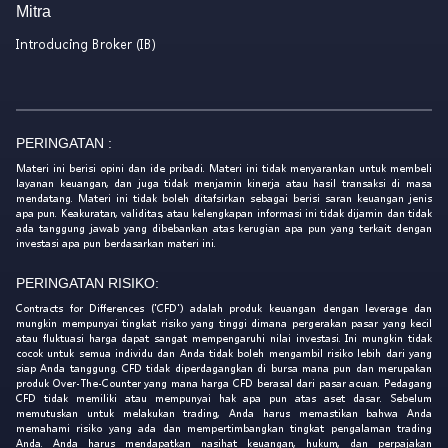
Mitra
Introducing Broker (IB)
PERINGATAN :
Materi ini berisi opini dan ide pribadi. Materi ini tidak menyarankan untuk membeli
layanan keuangan, dan juga tidak menjamin kinerja atau hasil transaksi di masa
mendatang. Materi ini tidak boleh ditafsirkan sebagai berisi saran keuangan jenis
apa pun. Keakuratan, validitas, atau kelengkapan informasi ini tidak dijamin dan tidak
ada tanggung jawab yang dibebankan atas kerugian apa pun yang terkait dengan
investasi apa pun berdasarkan materi ini.
PERINGATAN RISIKO:
Contracts for Differences ('CFD') adalah produk keuangan dengan leverage dan
mungkin mempunyai tingkat risiko yang tinggi dimana pergerakan pasar yang kecil
atau fluktuasi harga dapat sangat mempengaruhi nilai investasi. Ini mungkin tidak
cocok untuk semua individu dan Anda tidak boleh mengambil risiko lebih dari yang
siap Anda tanggung. CFD tidak diperdagangkan di bursa mana pun dan merupakan
produk Over-The-Counter yang mana harga CFD berasal dari pasar acuan. Pedagang
CFD tidak memiliki atau mempunyai hak apa pun atas aset dasar. Sebelum
memutuskan untuk melakukan trading, Anda harus memastikan bahwa Anda
memahami risiko yang ada dan mempertimbangkan tingkat pengalaman trading
Anda. Anda harus mendapatkan nasihat keuangan, hukum, dan perpajakan