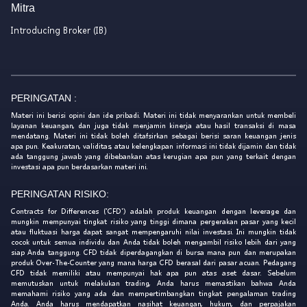
Mitra
Introducing Broker (IB)
PERINGATAN :
Materi ini berisi opini dan ide pribadi. Materi ini tidak menyarankan untuk membeli
layanan keuangan, dan juga tidak menjamin kinerja atau hasil transaksi di masa
mendatang. Materi ini tidak boleh ditafsirkan sebagai berisi saran keuangan jenis
apa pun. Keakuratan, validitas, atau kelengkapan informasi ini tidak dijamin dan tidak
ada tanggung jawab yang dibebankan atas kerugian apa pun yang terkait dengan
investasi apa pun berdasarkan materi ini.
PERINGATAN RISIKO:
Contracts for Differences ('CFD') adalah produk keuangan dengan leverage dan
mungkin mempunyai tingkat risiko yang tinggi dimana pergerakan pasar yang kecil
atau fluktuasi harga dapat sangat mempengaruhi nilai investasi. Ini mungkin tidak
cocok untuk semua individu dan Anda tidak boleh mengambil risiko lebih dari yang
siap Anda tanggung. CFD tidak diperdagangkan di bursa mana pun dan merupakan
produk Over-The-Counter yang mana harga CFD berasal dari pasar acuan. Pedagang
CFD tidak memiliki atau mempunyai hak apa pun atas aset dasar. Sebelum
memutuskan untuk melakukan trading, Anda harus memastikan bahwa Anda
memahami risiko yang ada dan mempertimbangkan tingkat pengalaman trading
Anda. Anda harus mendapatkan nasihat keuangan, hukum, dan perpajakan