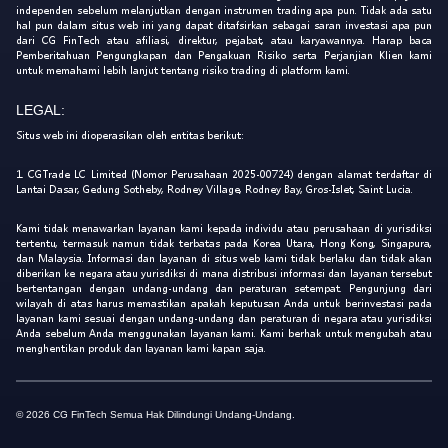
independen sebelum melanjutkan dengan instrumen trading apa pun. Tidak ada satu
hal pun dalam situs web ini yang dapat ditafsirkan sebagai saran investasi apa pun
dari CG FinTech atau afiliasi, direktur, pejabat, atau karyawannya. Harap baca
Pemberitahuan Pengungkapan dan Pengakuan Risiko serta Perjanjian Klien kami
untuk memahami lebih lanjut tentang risiko trading di platform kami.
LEGAL:
Situs web ini dioperasikan oleh entitas berikut:
1. CGTrade LC Limited (Nomor Perusahaan 2025-00724) dengan alamat terdaftar di
Lantai Dasar, Gedung Sotheby, Rodney Village, Rodney Bay, Gros-Islet, Saint Lucia.
Kami tidak menawarkan layanan kami kepada individu atau perusahaan di yurisdiksi
tertentu, termasuk namun tidak terbatas pada Korea Utara, Hong Kong, Singapura,
dan Malaysia. Informasi dan layanan di situs web kami tidak berlaku dan tidak akan
diberikan ke negara atau yurisdiksi di mana distribusi informasi dan layanan tersebut
bertentangan dengan undang-undang dan peraturan setempat. Pengunjung dari
wilayah di atas harus memastikan apakah keputusan Anda untuk berinvestasi pada
layanan kami sesuai dengan undang-undang dan peraturan di negara atau yurisdiksi
Anda sebelum Anda menggunakan layanan kami. Kami berhak untuk mengubah atau
menghentikan produk dan layanan kami kapan saja.
© 2026 CG FinTech Semua Hak Dilindungi Undang-Undang.