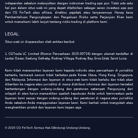
independen sebelum melanjutkan dengan instrumen trading apa pun. Tidak ada satu
hal pun dalam situs web ini yang dapat ditafsirkan sebagai saran investasi apa pun
dari CG FinTech atau afiliasi, direktur, pejabat, atau karyawannya. Harap baca
Pemberitahuan Pengungkapan dan Pengakuan Risiko serta Perjanjian Klien kami
untuk memahami lebih lanjut tentang risiko trading di platform kami.
LEGAL:
Situs web ini dioperasikan oleh entitas berikut:
1. CGTrade LC Limited (Nomor Perusahaan 2025-00724) dengan alamat terdaftar di
Lantai Dasar, Gedung Sotheby, Rodney Village, Rodney Bay, Gros-Islet, Saint Lucia.
Kami tidak menawarkan layanan kami kepada individu atau perusahaan di yurisdiksi
tertentu, termasuk namun tidak terbatas pada Korea Utara, Hong Kong, Singapura,
dan Malaysia. Informasi dan layanan di situs web kami tidak berlaku dan tidak akan
diberikan ke negara atau yurisdiksi di mana distribusi informasi dan layanan tersebut
bertentangan dengan undang-undang dan peraturan setempat. Pengunjung dari
wilayah di atas harus memastikan apakah keputusan Anda untuk berinvestasi pada
layanan kami sesuai dengan undang-undang dan peraturan di negara atau yurisdiksi
Anda sebelum Anda menggunakan layanan kami. Kami berhak untuk mengubah atau
menghentikan produk dan layanan kami kapan saja.
© 2026 CG FinTech Semua Hak Dilindungi Undang-Undang.