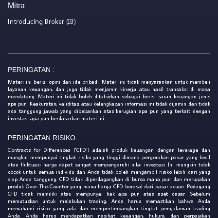
Mitra
Introducing Broker (IB)
PERINGATAN :
Materi ini berisi opini dan ide pribadi. Materi ini tidak menyarankan untuk membeli
layanan keuangan, dan juga tidak menjamin kinerja atau hasil transaksi di masa
mendatang. Materi ini tidak boleh ditafsirkan sebagai berisi saran keuangan jenis
apa pun. Keakuratan, validitas, atau kelengkapan informasi ini tidak dijamin dan tidak
ada tanggung jawab yang dibebankan atas kerugian apa pun yang terkait dengan
investasi apa pun berdasarkan materi ini.
PERINGATAN RISIKO:
Contracts for Differences ('CFD') adalah produk keuangan dengan leverage dan
mungkin mempunyai tingkat risiko yang tinggi dimana pergerakan pasar yang kecil
atau fluktuasi harga dapat sangat mempengaruhi nilai investasi. Ini mungkin tidak
cocok untuk semua individu dan Anda tidak boleh mengambil risiko lebih dari yang
siap Anda tanggung. CFD tidak diperdagangkan di bursa mana pun dan merupakan
produk Over-The-Counter yang mana harga CFD berasal dari pasar acuan. Pedagang
CFD tidak memiliki atau mempunyai hak apa pun atas aset dasar. Sebelum
memutuskan untuk melakukan trading, Anda harus memastikan bahwa Anda
memahami risiko yang ada dan mempertimbangkan tingkat pengalaman trading
Anda. Anda harus mendapatkan nasihat keuangan, hukum, dan perpajakan