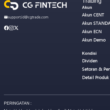
Trading
Akun
Akun CENT
support.id@cgtrade.com
Akun STAND
Akun ECN
Akun Demo
Kondisi
Dividen
Setoran & Pen
Detail Produk
PERINGATAN :