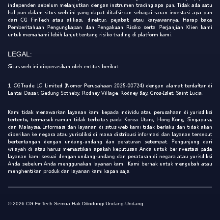
independen sebelum melanjutkan dengan instrumen trading apa pun. Tidak ada satu
hal pun dalam situs web ini yang dapat ditafsirkan sebagai saran investasi apa pun
dari CG FinTech atau afiliasi, direktur, pejabat, atau karyawannya. Harap baca
Pemberitahuan Pengungkapan dan Pengakuan Risiko serta Perjanjian Klien kami
untuk memahami lebih lanjut tentang risiko trading di platform kami.
LEGAL:
Situs web ini dioperasikan oleh entitas berikut:
1. CGTrade LC Limited (Nomor Perusahaan 2025-00724) dengan alamat terdaftar di
Lantai Dasar, Gedung Sotheby, Rodney Village, Rodney Bay, Gros-Islet, Saint Lucia.
Kami tidak menawarkan layanan kami kepada individu atau perusahaan di yurisdiksi
tertentu, termasuk namun tidak terbatas pada Korea Utara, Hong Kong, Singapura,
dan Malaysia. Informasi dan layanan di situs web kami tidak berlaku dan tidak akan
diberikan ke negara atau yurisdiksi di mana distribusi informasi dan layanan tersebut
bertentangan dengan undang-undang dan peraturan setempat. Pengunjung dari
wilayah di atas harus memastikan apakah keputusan Anda untuk berinvestasi pada
layanan kami sesuai dengan undang-undang dan peraturan di negara atau yurisdiksi
Anda sebelum Anda menggunakan layanan kami. Kami berhak untuk mengubah atau
menghentikan produk dan layanan kami kapan saja.
© 2026 CG FinTech Semua Hak Dilindungi Undang-Undang.