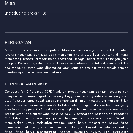
Mitra
Introducing Broker (IB)
PERINGATAN :
Materi ini berisi opini dan ide pribadi. Materi ini tidak menyarankan untuk membeli
layanan keuangan, dan juga tidak menjamin kinerja atau hasil transaksi di masa
mendatang. Materi ini tidak boleh ditafsirkan sebagai berisi saran keuangan jenis
apa pun. Keakuratan, validitas, atau kelengkapan informasi ini tidak dijamin dan tidak
ada tanggung jawab yang dibebankan atas kerugian apa pun yang terkait dengan
investasi apa pun berdasarkan materi ini.
PERINGATAN RISIKO:
Contracts for Differences ('CFD') adalah produk keuangan dengan leverage dan
mungkin mempunyai tingkat risiko yang tinggi dimana pergerakan pasar yang kecil
atau fluktuasi harga dapat sangat mempengaruhi nilai investasi. Ini mungkin tidak
cocok untuk semua individu dan Anda tidak boleh mengambil risiko lebih dari yang
siap Anda tanggung. CFD tidak diperdagangkan di bursa mana pun dan merupakan
produk Over-The-Counter yang mana harga CFD berasal dari pasar acuan. Pedagang
CFD tidak memiliki atau mempunyai hak apa pun atas aset dasar. Sebelum
memutuskan untuk melakukan trading, Anda harus memastikan bahwa Anda
memahami risiko yang ada dan mempertimbangkan tingkat pengalaman trading
Anda. Anda harus mendapatkan nasihat keuangan, hukum, dan perpajakan