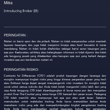
Mitra
Introducing Broker (IB)
PERINGATAN :
Materi ini berisi opini dan ide pribadi. Materi ini tidak menyarankan untuk membeli
layanan keuangan, dan juga tidak menjamin kinerja atau hasil transaksi di masa
mendatang. Materi ini tidak boleh ditafsirkan sebagai berisi saran keuangan jenis
apa pun. Keakuratan, validitas, atau kelengkapan informasi ini tidak dijamin dan tidak
ada tanggung jawab yang dibebankan atas kerugian apa pun yang terkait dengan
investasi apa pun berdasarkan materi ini.
PERINGATAN RISIKO:
Contracts for Differences ('CFD') adalah produk keuangan dengan leverage dan
mungkin mempunyai tingkat risiko yang tinggi dimana pergerakan pasar yang kecil
atau fluktuasi harga dapat sangat mempengaruhi nilai investasi. Ini mungkin tidak
cocok untuk semua individu dan Anda tidak boleh mengambil risiko lebih dari yang
siap Anda tanggung. CFD tidak diperdagangkan di bursa mana pun dan merupakan
produk Over-The-Counter yang mana harga CFD berasal dari pasar acuan. Pedagang
CFD tidak memiliki atau mempunyai hak apa pun atas aset dasar. Sebelum
memutuskan untuk melakukan trading, Anda harus memastikan bahwa Anda
memahami risiko yang ada dan mempertimbangkan tingkat pengalaman trading
Anda. Anda harus mendapatkan nasihat keuangan, hukum, dan perpajakan