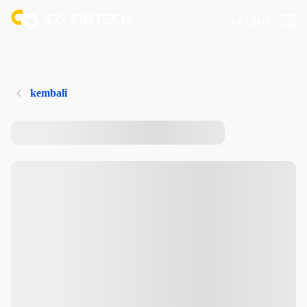
MASUK
kembali