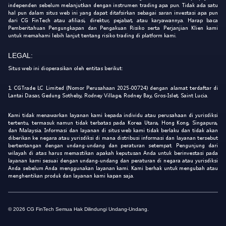
independen sebelum melanjutkan dengan instrumen trading apa pun. Tidak ada satu
hal pun dalam situs web ini yang dapat ditafsirkan sebagai saran investasi apa pun
dari CG FinTech atau afiliasi, direktur, pejabat, atau karyawannya. Harap baca
Pemberitahuan Pengungkapan dan Pengakuan Risiko serta Perjanjian Klien kami
untuk memahami lebih lanjut tentang risiko trading di platform kami.
LEGAL:
Situs web ini dioperasikan oleh entitas berikut:
1. CGTrade LC Limited (Nomor Perusahaan 2025-00724) dengan alamat terdaftar di
Lantai Dasar, Gedung Sotheby, Rodney Village, Rodney Bay, Gros-Islet, Saint Lucia.
Kami tidak menawarkan layanan kami kepada individu atau perusahaan di yurisdiksi
tertentu, termasuk namun tidak terbatas pada Korea Utara, Hong Kong, Singapura,
dan Malaysia. Informasi dan layanan di situs web kami tidak berlaku dan tidak akan
diberikan ke negara atau yurisdiksi di mana distribusi informasi dan layanan tersebut
bertentangan dengan undang-undang dan peraturan setempat. Pengunjung dari
wilayah di atas harus memastikan apakah keputusan Anda untuk berinvestasi pada
layanan kami sesuai dengan undang-undang dan peraturan di negara atau yurisdiksi
Anda sebelum Anda menggunakan layanan kami. Kami berhak untuk mengubah atau
menghentikan produk dan layanan kami kapan saja.
© 2026 CG FinTech Semua Hak Dilindungi Undang-Undang.