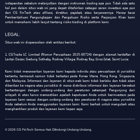
independen sebelum melanjutkan dengan instrumen trading apa pun. Tidak ada satu
hal pun dalam situs web ini yang dapat ditafsirkan sebagai saran investasi apa pun
dari CG FinTech atau afiliasi, direktur, pejabat, atau karyawannya. Harap baca
Pemberitahuan Pengungkapan dan Pengakuan Risiko serta Perjanjian Klien kami
untuk memahami lebih lanjut tentang risiko trading di platform kami.
LEGAL:
Situs web ini dioperasikan oleh entitas berikut:
1. CGTrade LC Limited (Nomor Perusahaan 2025-00724) dengan alamat terdaftar di
Lantai Dasar, Gedung Sotheby, Rodney Village, Rodney Bay, Gros-Islet, Saint Lucia.
Kami tidak menawarkan layanan kami kepada individu atau perusahaan di yurisdiksi
tertentu, termasuk namun tidak terbatas pada Korea Utara, Hong Kong, Singapura,
dan Malaysia. Informasi dan layanan di situs web kami tidak berlaku dan tidak akan
diberikan ke negara atau yurisdiksi di mana distribusi informasi dan layanan tersebut
bertentangan dengan undang-undang dan peraturan setempat. Pengunjung dari
wilayah di atas harus memastikan apakah keputusan Anda untuk berinvestasi pada
layanan kami sesuai dengan undang-undang dan peraturan di negara atau yurisdiksi
Anda sebelum Anda menggunakan layanan kami. Kami berhak untuk mengubah atau
menghentikan produk dan layanan kami kapan saja.
© 2026 CG FinTech Semua Hak Dilindungi Undang-Undang.