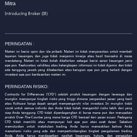
Mitra
Introducing Broker (IB)
PERINGATAN :
Materi ini berisi opini dan ide pribadi. Materi ini tidak menyarankan untuk membeli
layanan keuangan, dan juga tidak menjamin kinerja atau hasil transaksi di masa
mendatang. Materi ini tidak boleh ditafsirkan sebagai berisi saran keuangan jenis
apa pun. Keakuratan, validitas, atau kelengkapan informasi ini tidak dijamin dan tidak
ada tanggung jawab yang dibebankan atas kerugian apa pun yang terkait dengan
investasi apa pun berdasarkan materi ini.
PERINGATAN RISIKO:
Contracts for Differences ('CFD') adalah produk keuangan dengan leverage dan
mungkin mempunyai tingkat risiko yang tinggi dimana pergerakan pasar yang kecil
atau fluktuasi harga dapat sangat mempengaruhi nilai investasi. Ini mungkin tidak
cocok untuk semua individu dan Anda tidak boleh mengambil risiko lebih dari yang
siap Anda tanggung. CFD tidak diperdagangkan di bursa mana pun dan merupakan
produk Over-The-Counter yang mana harga CFD berasal dari pasar acuan. Pedagang
CFD tidak memiliki atau mempunyai hak apa pun atas aset dasar. Sebelum
memutuskan untuk melakukan trading, Anda harus memastikan bahwa Anda
memahami risiko yang ada dan mempertimbangkan tingkat pengalaman trading
Anda. Anda harus mendapatkan nasihat keuangan, hukum, dan perpajakan