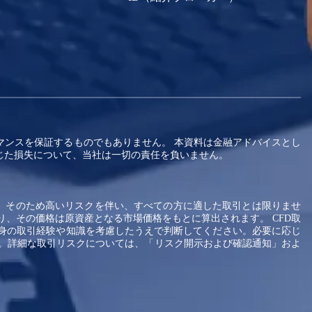
マンスを保証するものでもありません。 本資料は金融アドバイスとし
じた損失について、当社は一切の責任を負いません。
。そのため高いリスクを伴い、すべての方に適した取引とは限りませ
り、その価格は原資産となる市場価格をもとに算出されます。 CFD取
身の取引経験や知識を考慮したうえで判断してください。必要に応じ
せん。詳細な取引リスクについては、「リスク開示および確認通知」およ