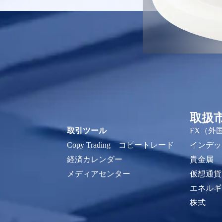
取扱
取引ツール
FX（外
Copy Trading コピートレード
インデッ
経済カレンダー
貴金属
メディアセンター
仮想通貨
エネルギ
株式