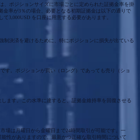
は、ポジションサイズに市場ごとに定められた証拠金率を掛
購入し、証拠金率が3％の場合、必要となる初期証拠金は以下の通りで
拠金として3,000USD を口座に用意する必要があります。
強制決済を避けるために、特にポジションに損失が出ている
とです。ポジションが買い（ロング）であっても売り（ショ
発生します。この水準に達すると、証拠金維持率を回復させる
市場は月曜日から金曜日まで24時間取引が可能です。一
可能性がありますので、最新かつ正確な取引時間について