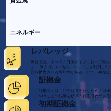
貴金属
エネルギー
レバレッジ
当社では、すべての口座タイプにおいて最大
す。 例えば、100倍のレバレッジを利用した
益を拡大させる可能性がある一方で、初期資
証拠金
証拠金とは、CFD取引を行うために口
のうちどの程度を預け入れる必要がある
初期証拠金