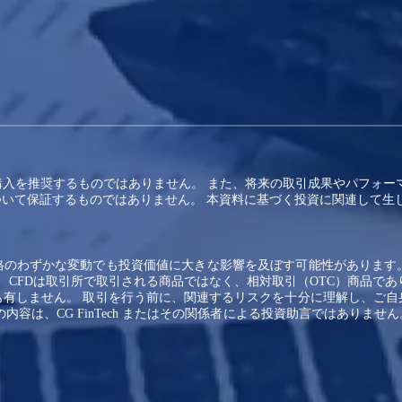
入を推奨するものではありません。 また、将来の取引成果やパフォー
いて保証するものではありません。 本資料に基づく投資に関連して生
価格のわずかな変動でも投資価値に大きな影響を及ぼす可能性があります
 CFDは取引所で取引される商品ではなく、相対取引（OTC）商品であ
も有しません。 取引を行う前に、関連するリスクを十分に理解し、ご自
内容は、CG FinTech またはその関係者による投資助言ではありま