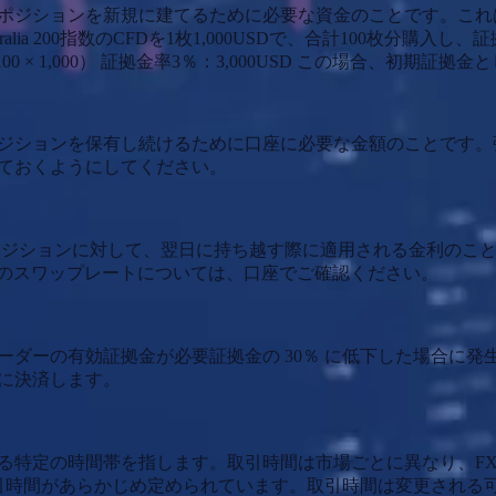
ポジションを新規に建てるために必要な資金のことです。これ
alia 200指数のCFDを1枚1,000USDで、合計100枚分
100 × 1,000） 証拠金率3％：3,000USD この場合、初期証
ジションを保有し続けるために口座に必要な金額のことです。
ておくようにしてください。
ポジションに対して、翌日に持ち越す際に適用される金利のこ
のスワップレートについては、口座でご確認ください。
ーダーの有効証拠金が必要証拠金の 30％ に低下した場合に
に決済します。
る特定の時間帯を指します。取引時間は市場ごとに異なり、FX
引時間があらかじめ定められています。取引時間は変更される