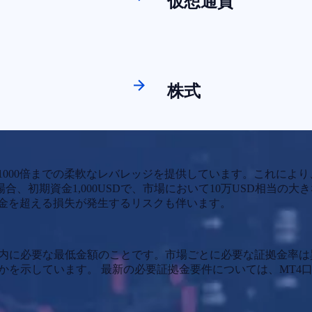
仮想通貨
株式
1000倍までの柔軟なレバレッジを提供しています。これによ
場合、初期資金1,000USDで、市場において10万USD相当
金を超える損失が発生するリスクも伴います。
座内に必要な最低金額のことです。市場ごとに必要な証拠金率
かを示しています。 最新の必要証拠金要件については、MT4