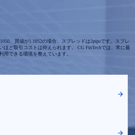
50、買値が1.1052の場合、スプレッドは2pipsです。スプレ
取引コストは抑えられます。 CG FinTechでは、常に最
利用できる環境を整えています。