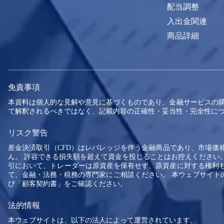
配当調整
入出金関連
商品詳細
免責事項
本資料は個人的な見解や意見に基づくものであり、金融サービスの購
て解釈されるべきではなく、記載内容の正確性・妥当性・完全性につ
リスク警告
差金決済取引（CFD）はレバレッジを伴う金融商品であり、市場
ん。 許容できる損失額を超えて資金を投じることはお控えください。
引において、トレーダーは原資産を保有せず、原資産に対する権利
て、金融・法務・税務の専門家にご相談ください。 本ウェブサイトの
び「顧客契約書」をご確認ください。
法的情報
本ウェブサイトは、以下の法人によって運営されています。