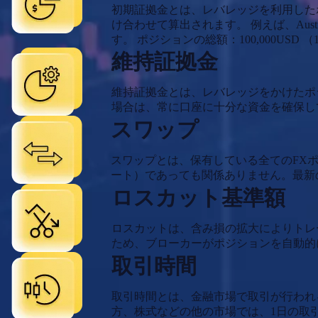
初期証拠金とは、レバレッジを利用した
け合わせて算出されます。 例えば、Austr
す。 ポジションの総額：100,000USD （
維持証拠金
維持証拠金とは、レバレッジをかけたポ
場合は、常に口座に十分な資金を確保し
スワップ
スワップとは、保有している全てのFX
ート）であっても関係ありません。最新
ロスカット基準額
ロスカットは、含み損の拡大によりトレ
ため、ブローカーがポジションを自動的
取引時間
取引時間とは、金融市場で取引が行われ
方、株式などの他の市場では、1日の取