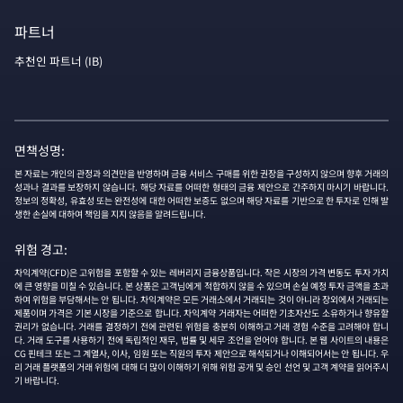
파트너
추천인 파트너 (IB)
면책성명:
본 자료는 개인의 관정과 의견만을 반영하며 금융 서비스 구매를 위한 권장을 구성하지 않으며 향후 거래의
성과나 결과를 보장하지 않습니다. 해당 자료를 어떠한 형태의 금융 제안으로 간주하지 마시기 바랍니다.
정보의 정확성, 유효성 또는 완전성에 대한 어떠한 보증도 없으며 해당 자료를 기반으로 한 투자로 인해 발
생한 손실에 대하여 책임을 지지 않음을 알려드립니다.
위험 경고:
차익계약(CFD)은 고위험을 포함할 수 있는 레버리지 금융상품입니다. 작은 시장의 가격 변동도 투자 가치
에 큰 영향을 미칠 수 있습니다. 본 상품은 고객님에게 적합하지 않을 수 있으며 손실 예정 투자 금액을 초과
하여 위험을 부담해서는 안 됩니다. 차익계약은 모든 거래소에서 거래되는 것이 아니라 장외에서 거래되는
제품이며 가격은 기본 시장을 기준으로 합니다. 차익계약 거래자는 어떠한 기초자산도 소유하거나 향유할
권리가 없습니다. 거래를 결정하기 전에 관련된 위험을 충분히 이해하고 거래 경험 수준을 고려해야 합니
다. 거래 도구를 사용하기 전에 독립적인 재무, 법률 및 세무 조언을 얻어야 합니다. 본 웹 사이트의 내용은
CG 핀테크 또는 그 계열사, 이사, 임원 또는 직원의 투자 제안으로 해석되거나 이해되어서는 안 됩니다. 우
리 거래 플랫폼의 거래 위험에 대해 더 많이 이해하기 위해 위험 공개 및 승인 선언 및 고객 계약을 읽어주시
기 바랍니다.