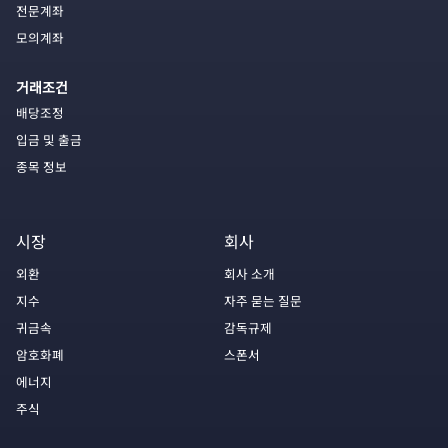
전문계좌
모의계좌
거래조건
배당조정
입금 및 출금
종목 정보
시장
회사
외환
회사 소개
지수
자주 묻는 질문
귀금속
감독규제
암호화폐
스폰서
에너지
주식