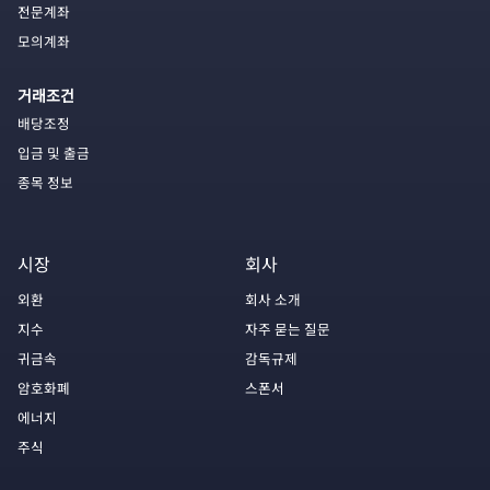
전문계좌
모의계좌
거래조건
배당조정
입금 및 출금
종목 정보
시장
회사
외환
회사 소개
지수
자주 묻는 질문
귀금속
감독규제
암호화폐
스폰서
에너지
주식