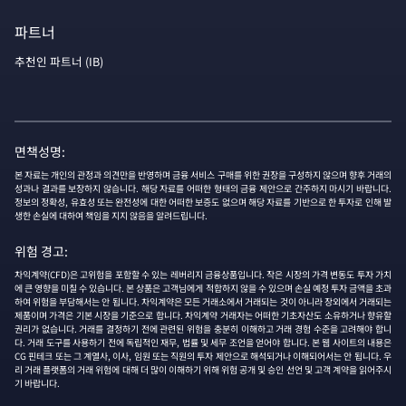
파트너
추천인 파트너 (IB)
면책성명:
본 자료는 개인의 관정과 의견만을 반영하며 금융 서비스 구매를 위한 권장을 구성하지 않으며 향후 거래의
성과나 결과를 보장하지 않습니다. 해당 자료를 어떠한 형태의 금융 제안으로 간주하지 마시기 바랍니다.
정보의 정확성, 유효성 또는 완전성에 대한 어떠한 보증도 없으며 해당 자료를 기반으로 한 투자로 인해 발
생한 손실에 대하여 책임을 지지 않음을 알려드립니다.
위험 경고:
차익계약(CFD)은 고위험을 포함할 수 있는 레버리지 금융상품입니다. 작은 시장의 가격 변동도 투자 가치
에 큰 영향을 미칠 수 있습니다. 본 상품은 고객님에게 적합하지 않을 수 있으며 손실 예정 투자 금액을 초과
하여 위험을 부담해서는 안 됩니다. 차익계약은 모든 거래소에서 거래되는 것이 아니라 장외에서 거래되는
제품이며 가격은 기본 시장을 기준으로 합니다. 차익계약 거래자는 어떠한 기초자산도 소유하거나 향유할
권리가 없습니다. 거래를 결정하기 전에 관련된 위험을 충분히 이해하고 거래 경험 수준을 고려해야 합니
다. 거래 도구를 사용하기 전에 독립적인 재무, 법률 및 세무 조언을 얻어야 합니다. 본 웹 사이트의 내용은
CG 핀테크 또는 그 계열사, 이사, 임원 또는 직원의 투자 제안으로 해석되거나 이해되어서는 안 됩니다. 우
리 거래 플랫폼의 거래 위험에 대해 더 많이 이해하기 위해 위험 공개 및 승인 선언 및 고객 계약을 읽어주시
기 바랍니다.