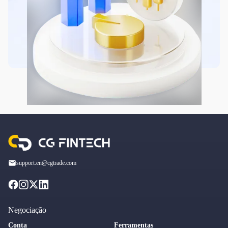
support.en@cgtrade.com
Negociação
Conta
Ferramentas