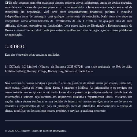
CFDs não possuem nem têm quaisquer direitos sobre os ativos subjacentes. Antes de decidir negociar,
você deve certificar-se de que compreende os riscos envolvidos e levar em consideração seu nível de
experiência em negociação. Você deve obter aconselhamento financeiro, jurídico e tributário
independente antes de prosseguir com qualquer instrumento de negociação. Nada neste site deve ser
interpretado como aconselhamento de investimento da CG FinTech ou de qualquer uma de suas
afiliadas, diretores, executivos ou funcionários. Leia nosso Aviso de Divulgação e Reconhecimento de
Riscos e nosso Contrato do Cliente para entender melhor os riscos de negociação em nossa plataforma
de negociação.
JURÍDICO:
Este site é operado pelas seguintes entidades:
1. CGTrade LC Limited (Número da Empresa 2025-00724) com sede registrada no Rés-do-chão,
Edifício Sotheby, Rodney Village, Rodney Bay, Gros-Islet, Santa Lúcia.
Não oferecemos nossos serviços a pessoas físicas ou jurídicas de determinadas jurisdições, incluindo,
entre outras, Coreia do Norte, Hong Kong, Singapura e Malásia. As informações e os serviços em
nosso website não se aplicam e não serão fornecidos a países ou jurisdições onde tal distribuição de
informações e serviços seja contrária aos respectivos estatutos e regulamentos locais. Visitantes das
regiões acima devem confirmar se sua decisão de investir em nossos serviços está de acordo com os
estatutos e regulamentos de seu país ou jurisdição antes de utilizá-los. Reservamo-nos o direito de
alterar, modificar ou descontinuar nossos produtos e serviços a qualquer momento.
© 2026 CG FinTech Todos os direitos reservados.