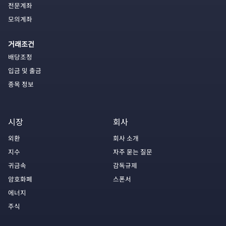
전문계좌
모의계좌
거래조건
배당조정
입금 및 출금
종목 정보
시장
회사
외환
회사 소개
지수
자주 묻는 질문
귀금속
감독규제
암호화폐
스폰서
에너지
주식