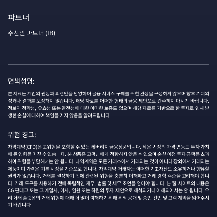
파트너
추천인 파트너 (IB)
면책성명:
본 자료는 개인의 관정과 의견만을 반영하며 금융 서비스 구매를 위한 권장을 구성하지 않으며 향후 거래의
성과나 결과를 보장하지 않습니다. 해당 자료를 어떠한 형태의 금융 제안으로 간주하지 마시기 바랍니다.
정보의 정확성, 유효성 또는 완전성에 대한 어떠한 보증도 없으며 해당 자료를 기반으로 한 투자로 인해 발
생한 손실에 대하여 책임을 지지 않음을 알려드립니다.
위험 경고:
차익계약(CFD)은 고위험을 포함할 수 있는 레버리지 금융상품입니다. 작은 시장의 가격 변동도 투자 가치
에 큰 영향을 미칠 수 있습니다. 본 상품은 고객님에게 적합하지 않을 수 있으며 손실 예정 투자 금액을 초과
하여 위험을 부담해서는 안 됩니다. 차익계약은 모든 거래소에서 거래되는 것이 아니라 장외에서 거래되는
제품이며 가격은 기본 시장을 기준으로 합니다. 차익계약 거래자는 어떠한 기초자산도 소유하거나 향유할
권리가 없습니다. 거래를 결정하기 전에 관련된 위험을 충분히 이해하고 거래 경험 수준을 고려해야 합니
다. 거래 도구를 사용하기 전에 독립적인 재무, 법률 및 세무 조언을 얻어야 합니다. 본 웹 사이트의 내용은
CG 핀테크 또는 그 계열사, 이사, 임원 또는 직원의 투자 제안으로 해석되거나 이해되어서는 안 됩니다. 우
리 거래 플랫폼의 거래 위험에 대해 더 많이 이해하기 위해 위험 공개 및 승인 선언 및 고객 계약을 읽어주시
기 바랍니다.